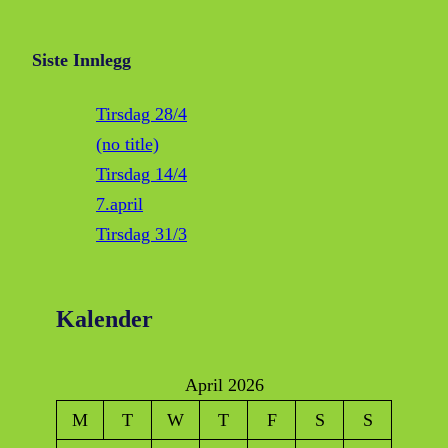
Siste Innlegg
Tirsdag 28/4
(no title)
Tirsdag 14/4
7.april
Tirsdag 31/3
Kalender
April 2026
M
T
W
T
F
S
S