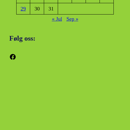
29
30
31
« Jul
Sep »
Følg oss:
Facebook