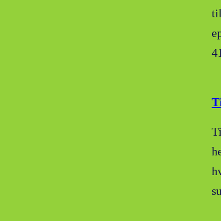
ti
e
4
T
Ti
h
h
s