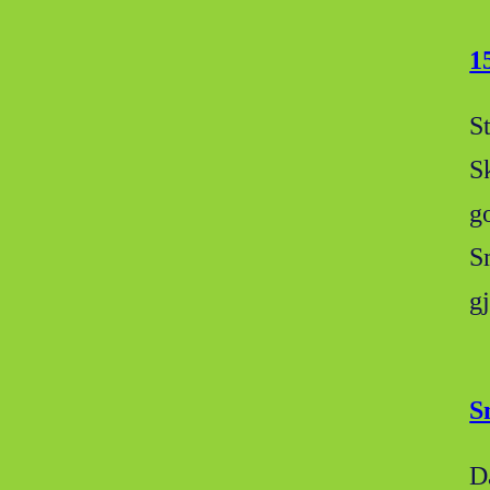
1
S
S
g
S
g
S
D