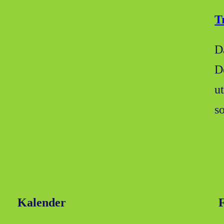
T
D
D
ut
s
Kalender
F