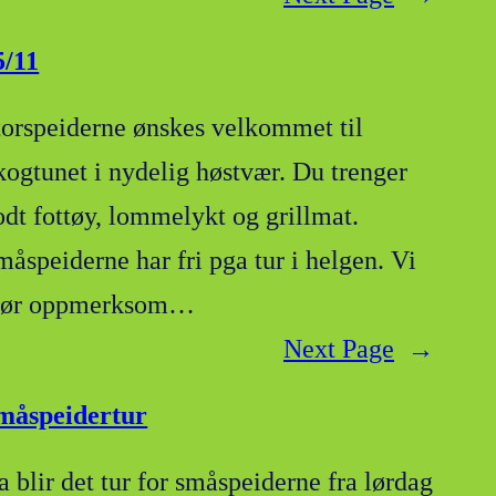
5/11
torspeiderne ønskes velkommet til
kogtunet i nydelig høstvær. Du trenger
odt fottøy, lommelykt og grillmat.
måspeiderne har fri pga tur i helgen. Vi
jør oppmerksom…
Next Page
→
måspeidertur
a blir det tur for småspeiderne fra lørdag