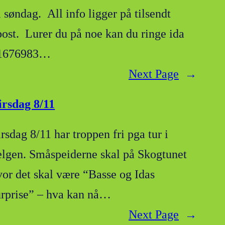
l søndag. All info ligger på tilsendt
post. Lurer du på noe kan du ringe ida
1676983…
Next Page
→
irsdag 8/11
rsdag 8/11 har troppen fri pga tur i
elgen. Småspeiderne skal på Skogtunet
vor det skal være “Basse og Idas
urprise” – hva kan nå…
Next Page
→