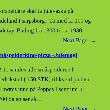
torspeidere skal ta julevaska på
adeland I sarpsborg. Ta med kr 100 og
adetøy. Bading fra 1800 til ca 1930.
Next Page
→
måspeiderkino/pizza -Julemagi
2.11 samles alle småspeiderne I
redrikstad ( 150 STK) til kveld på byn.
i møtes inne på Peppes I sentrum kl
700 og spiser så…
Next Page
→