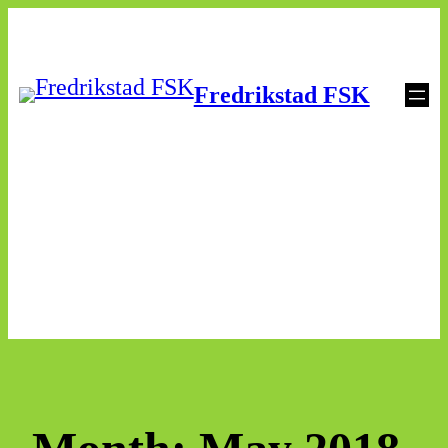
Skip
to
Fredrikstad FSK
content