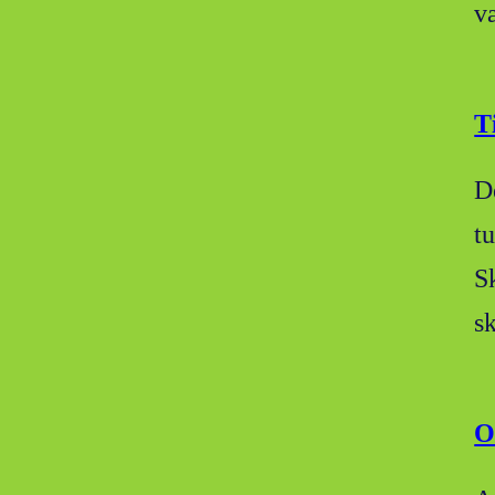
v
T
D
t
S
s
O