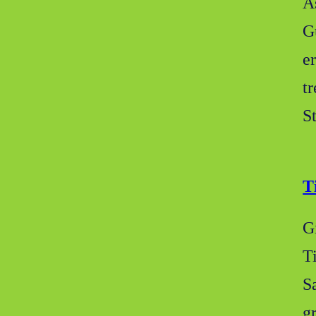
A
G
e
t
S
T
Gi
T
Sa
g