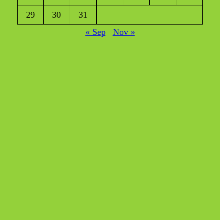
29
30
31
« Sep
Nov »