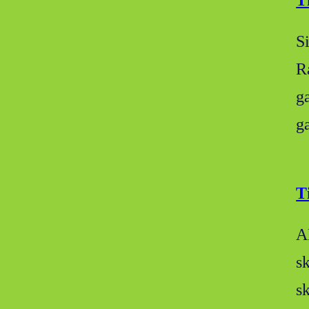
T
S
R
g
g
T
A
s
s