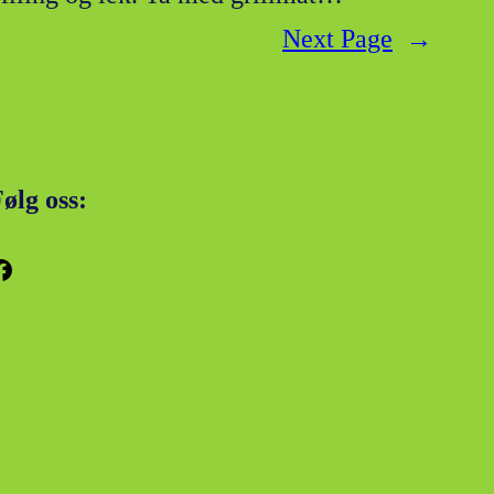
Next Page
→
ølg oss:
k