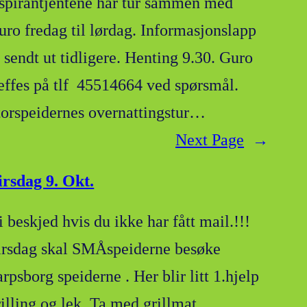
spirantjentene har tur sammen med
uro fredag til lørdag. Informasjonslapp
r sendt ut tidligere. Henting 9.30. Guro
reffes på tlf 45514664 ved spørsmål.
torspeidernes overnattingstur…
Next Page
→
irsdag 9. Okt.
 beskjed hvis du ikke har fått mail.!!!
irsdag skal SMÅspeiderne besøke
rpsborg speiderne . Her blir litt 1.hjelp
rilling og lek. Ta med grillmat…