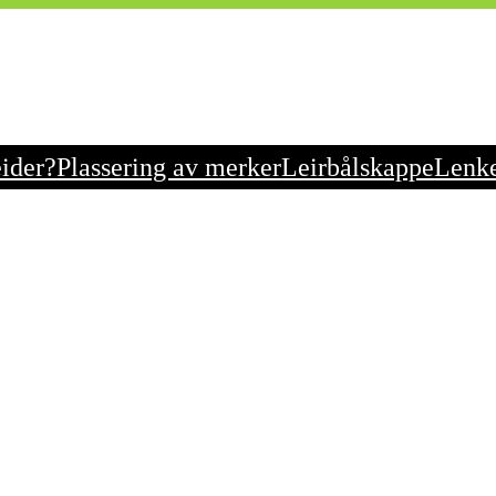
eider?
Plassering av merker
Leirbålskappe
Lenk