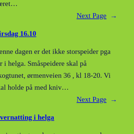
æret…
Next Page
→
irsdag 16.10
enne dagen er det ikke storspeider pga
ur i helga. Småspeidere skal på
kogtunet, ørmenveien 36 , kl 18-20. Vi
kal holde på med kniv…
Next Page
→
vernatting i helga