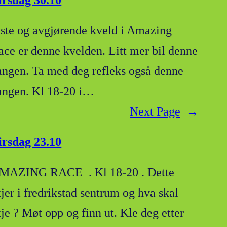
irsdag 30.10
iste og avgjørende kveld i Amazing
ace er denne kvelden. Litt mer bil denne
angen. Ta med deg refleks også denne
angen. Kl 18-20 i…
Next Page
→
irsdag 23.10
MAZING RACE . Kl 18-20 . Dette
kjer i fredrikstad sentrum og hva skal
kje ? Møt opp og finn ut. Kle deg etter