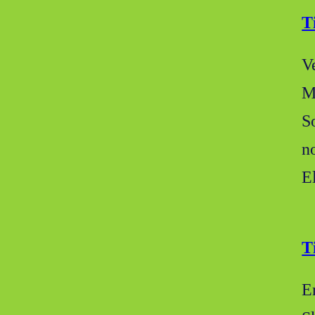
T
V
M
S
n
E
T
E