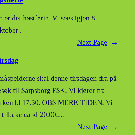
østferie
 er det høstferie. Vi sees igjen 8.
ktober .
Next Page
→
irsdag
måspeiderne skal denne tirsdagen dra på
esøk til Sarpsborg FSK. Vi kjører fra
irken kl 17.30. OBS MERK TIDEN. Vi
r tilbake ca kl 20.00.…
Next Page
→