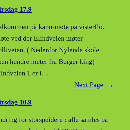
irsdag 17.9
elkommen på kano-møte på visterflo.
øte ved der Elindveien møter
olliveien. ( Nedenfor Nylende skole
oen hundre meter fra Burger king)
lindveien 1 er i…
Next Page
→
irsdag 10.9
ndring for storspeidere : alle samles på