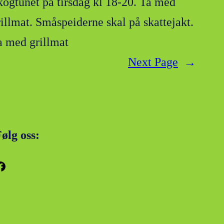
kogtunet på tirsdag kl 18-20. Ta med
rillmat. Småspeiderne skal på skattejakt.
a med grillmat
Next Page
→
ølg oss:
k