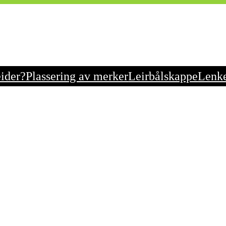
eider?
Plassering av merker
Leirbålskappe
Lenk