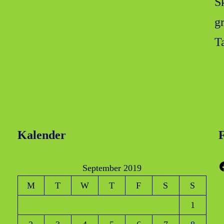
S
g
T
Kalender
F
Faceboo
September 2019
M
T
W
T
F
S
S
1