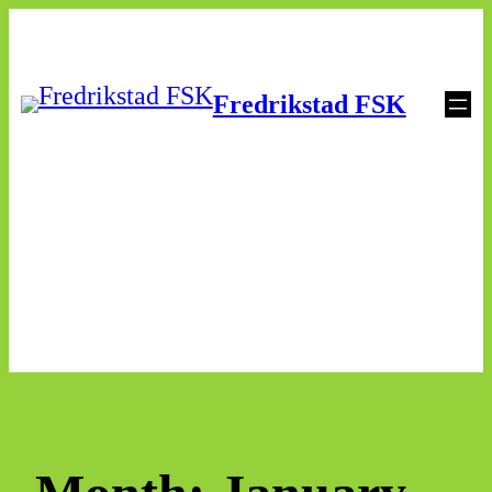
Skip
to
Fredrikstad FSK
content