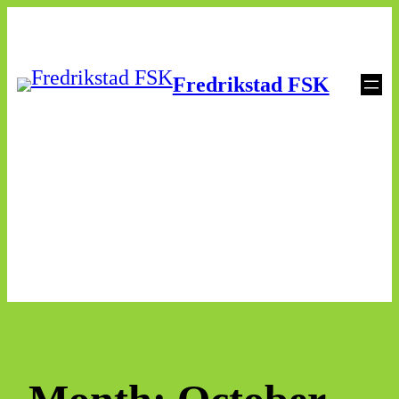
Skip
to
Fredrikstad FSK
content