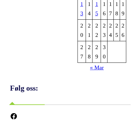
1
1
1
1
1
1
1
3
4
5
6
7
8
9
2
2
2
2
2
2
2
0
1
2
3
4
5
6
2
2
2
3
7
8
9
0
« Mar
Følg oss:
Facebook