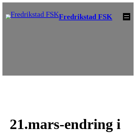
Skip
Fredrikstad FSK
to
content
21.mars-endring i