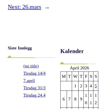
Next:
26.mars
→
Siste Innlegg
Kalender
(no title)
April 2026
Tirsdag 14/4
M
T
W
T
F
S
S
7.april
1
2
3
4
5
Tirsdag 31/3
Tirsdag 24.4
1
1
1
6
7
8
9
0
1
2