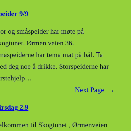
peider 9/9
tor og småspeider har møte på
kogtunet. Ørmen veien 36.
måspeiderne har tema mat på bål. Ta
ed deg noe å drikke. Storspeiderne har
ørstehjelp…
Next Page
→
irsdag 2.9
elkommen til Skogtunet , Ørmenveien