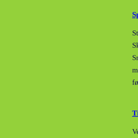
S
S
S
S
m
f
T
V