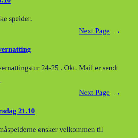
8.10
kke speider.
Next Page
→
vernatting
vernattingstur 24-25 . Okt. Mail er sendt
.
Next Page
→
irsdag 21.10
måspeiderne ønsker velkommen til