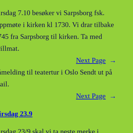
irsdag 7.10 besøker vi Sarpsborg fsk.
ppmøte i kirken kl 1730. Vi drar tilbake
745 fra Sarpsborg til kirken. Ta med
illmat.
Next Page
→
åmelding til teatertur i Oslo Sendt ut på
ail.
Next Page
→
irsdag 23.9
irsdag 23/9 skal vi ta neste merke i