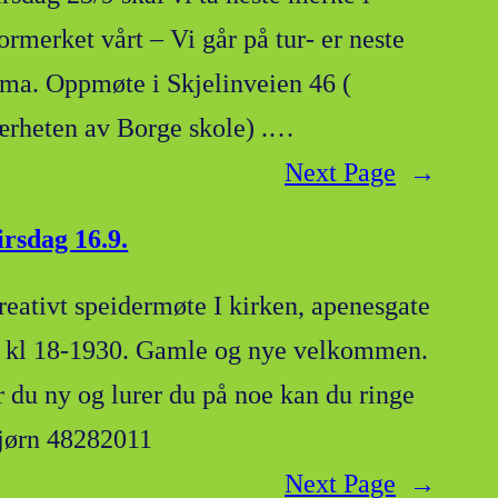
ormerket vårt – Vi går på tur- er neste
ema. Oppmøte i Skjelinveien 46 (
ærheten av Borge skole) .…
Next Page
→
irsdag 16.9.
reativt speidermøte I kirken, apenesgate
, kl 18-1930. Gamle og nye velkommen.
r du ny og lurer du på noe kan du ringe
jørn 48282011
Next Page
→