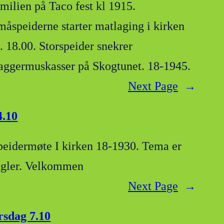
amilien på Taco fest kl 1915.
måspeiderne starter matlaging i kirken
l. 18.00. Storspeider snekrer
laggermuskasser på Skogtunet. 18-1945.
Next Page
→
4.10
peidermøte I kirken 18-1930. Tema er
ugler. Velkommen
Next Page
→
irsdag 7.10