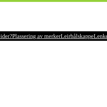
eider?
Plassering av merker
Leirbålskappe
Lenk