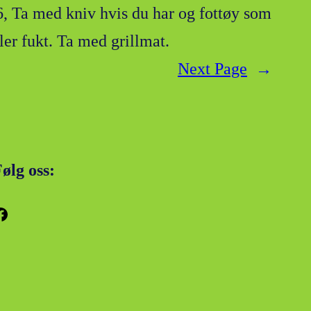
6, Ta med kniv hvis du har og fottøy som
åler fukt. Ta med grillmat.
Next Page
→
ølg oss:
k