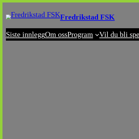
Skip
Fredrikstad FSK
to
content
Siste innlegg
Om oss
Program
Vil du bli sp