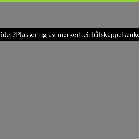
eider?
Plassering av merker
Leirbålskappe
Lenk