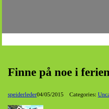
Finne på noe i ferie
speiderleder
04/05/2015
Categories:
Unca