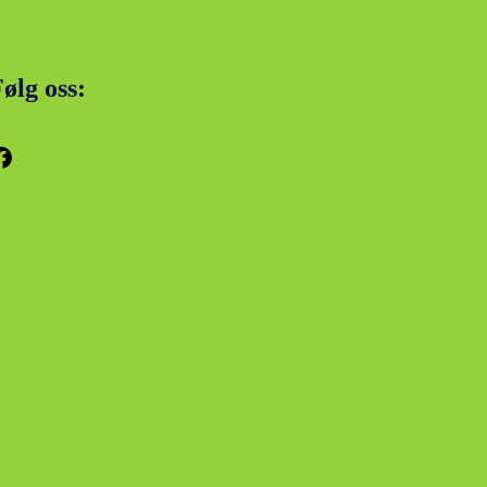
ølg oss:
k