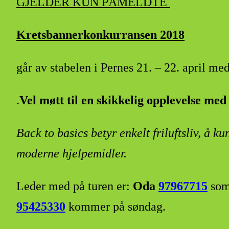
GJELDER KUN PÅMELDTE
Kretsbannerkonkurransen 2018
går av stabelen i Pernes 21. – 22. april me
.
Vel møtt til en skikkelig opplevelse med
Back to basics betyr enkelt friluftsliv, å ku
moderne hjelpemidler.
Leder med på turen er:
Oda
97967715
som
95425330
kommer på søndag.