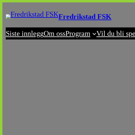
Skip
Fredrikstad FSK
to
content
Siste innlegg
Om oss
Program
Vil du bli sp