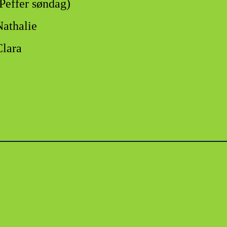
Peffer søndag)
Nathalie
Clara