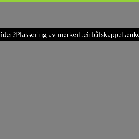
eider?
Plassering av merker
Leirbålskappe
Lenk