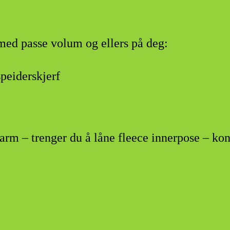
med passe volum og ellers på deg:
speiderskjerf
rm – trenger du å låne fleece innerpose – ko