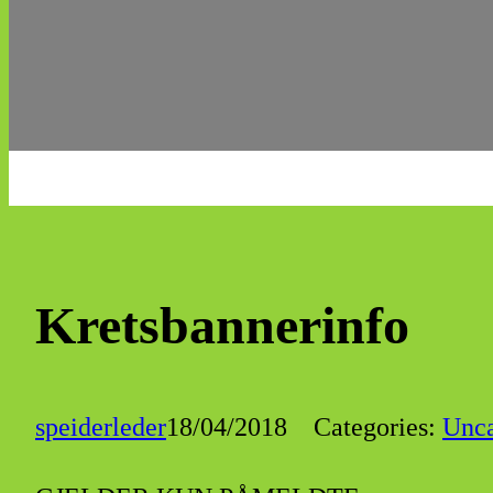
Kretsbannerinfo
speiderleder
18/04/2018
Categories:
Unca