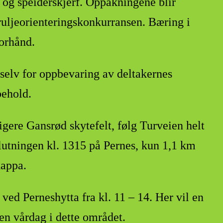
e og speiderskjerf. Oppakningene blir
atruljeorienteringskonkurransen. Bæring i
forhånd.
 selv for oppbevaring av deltakernes
behold.
ligere Gansrød skytefelt, følg Turveien helt
slutningen kl. 1315 på Pernes, kun 1,1 km
kappa.
 ved Perneshytta fra kl. 11 – 14. Her vil en
en vårdag i dette området.