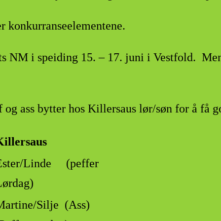
der konkurranseelementene.
l årets NM i speiding 15. – 17. juni i Vestf
 og ass bytter hos Killersaus lør/søn for å få g
Killersaus
Ester/Linde (peffer
Lørdag)
Martine/Silje (Ass)