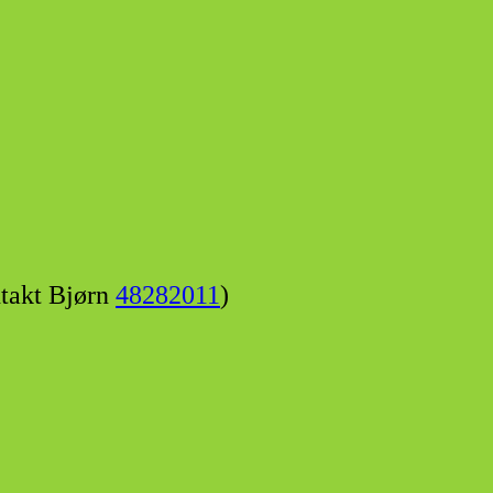
ntakt Bjørn
48282011
)