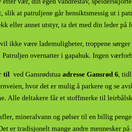
 etter vær, din egen vandrestav, speiderskjort
t, slik at patruljene går hensiktsmessig ut i p
k eller annet utstyr, ta det med din leder på 
vil ikke være lademuligheter, troppene sørger
. Patruljen overnatter i gapahuk. Ingen værfor
 til
ved Gansrødstua
adresse Gansrød 6
, tid
ornveien, hvor det er mulig å parkere og se av
Alle deltakere får et stoffmerke til leirbåls
afler, mineralvann og pølser til en billig penge
 Det er tradisjonelt mange andre mennesker på 