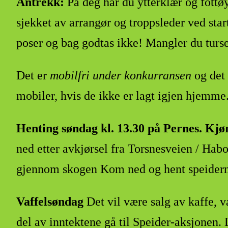
Antrekk:
På deg har du ytterklær og fottøy
sjekket av arrangør og troppsleder ved star
poser og bag godtas ikke! Mangler du tursek
Det er
mobilfri under konkurransen
og det 
mobiler, hvis de ikke er lagt igjen hjemme
Henting søndag kl. 13.30 på Pernes. Kjør
ned etter avkjørsel fra Torsnesveien / Hab
gjennom skogen Kom ned og hent speiderne. 
Vaffelsøndag
Det vil være salg av kaffe, v
del av inntektene gå til Speider-aksjonen.