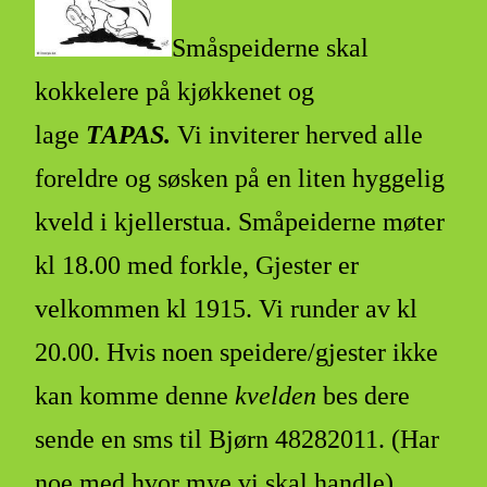
Småspeiderne skal
kokkelere på kjøkkenet og
lage
TAPAS.
Vi inviterer herved alle
foreldre og søsken på en liten hyggelig
kveld i kjellerstua. Småpeiderne møter
kl 18.00 med forkle, Gjester er
velkommen kl 1915. Vi runder av kl
20.00. Hvis noen speidere/gjester ikke
kan komme denne
kvelden
bes dere
sende en sms til Bjørn 48282011. (Har
noe med hvor mye vi skal handle).