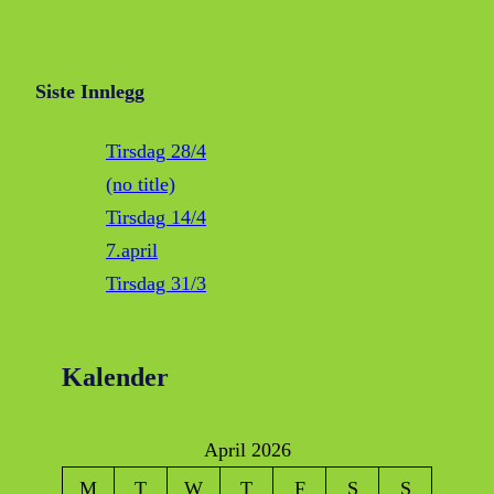
Siste Innlegg
Tirsdag 28/4
(no title)
Tirsdag 14/4
7.april
Tirsdag 31/3
Kalender
April 2026
M
T
W
T
F
S
S