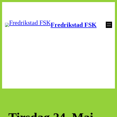
Skip
to
Fredrikstad FSK
content