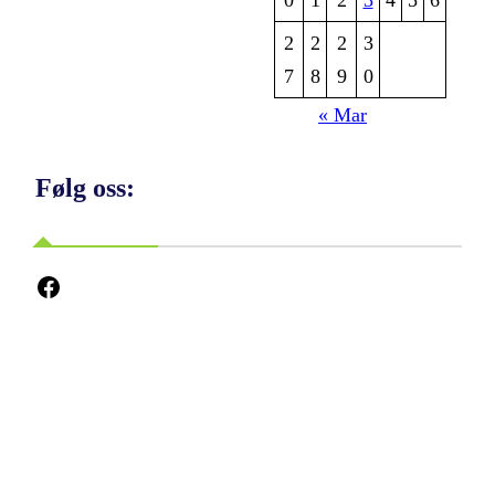
2
2
2
3
7
8
9
0
« Mar
Følg oss:
Facebook