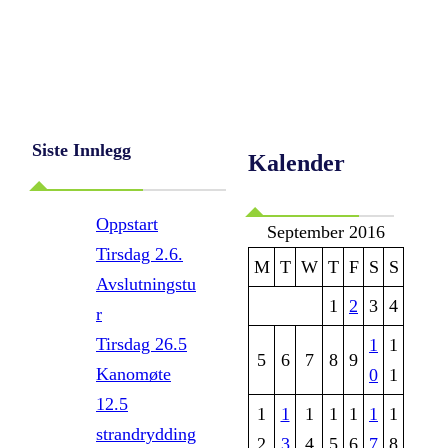
Siste Innlegg
Kalender
Oppstart
September 2016
Tirsdag 2.6.
M
T
W
T
F
S
S
Avslutningstu
1
2
3
4
r
Tirsdag 26.5
1
1
5
6
7
8
9
Kanomøte
0
1
12.5
1
1
1
1
1
1
1
strandrydding
2
3
4
5
6
7
8