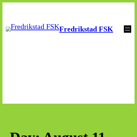
Skip
to
Fredrikstad FSK
content