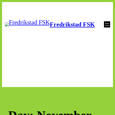
Skip
to
Fredrikstad FSK
content