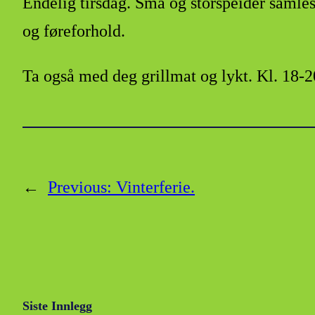
Endelig tirsdag. Små og storspeider samle
og føreforhold.
Ta også med deg grillmat og lykt. Kl. 18
←
Previous:
Vinterferie.
Siste Innlegg