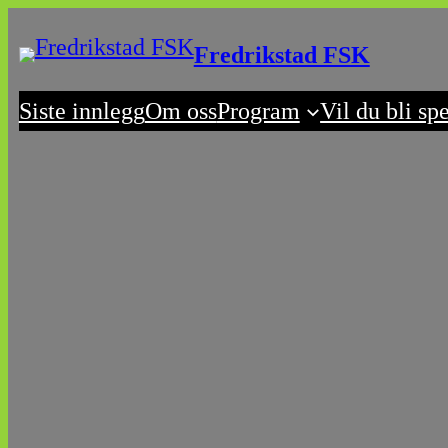
Skip
Fredrikstad FSK
to
content
Siste innlegg
Om oss
Program
Vil du bli sp