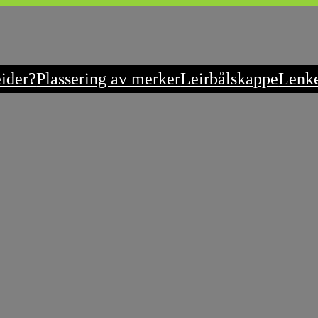
eider?
Plassering av merker
Leirbålskappe
Lenk