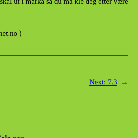
kal ut i marka så du må kle deg etter være
et.no )
Next:
7.3
→