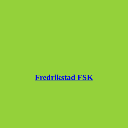
Fredrikstad FSK
Published with
WordPress
WordPress Theme by
jajtechnologies