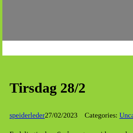
Tirsdag 28/2
speiderleder
27/02/2023
Categories:
Unca