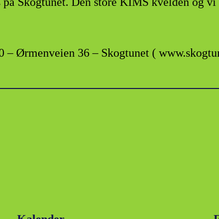
s på Skogtunet. Den store KIMS kvelden og vi s
-20 – Ørmenveien 36 – Skogtunet ( www.skogtun