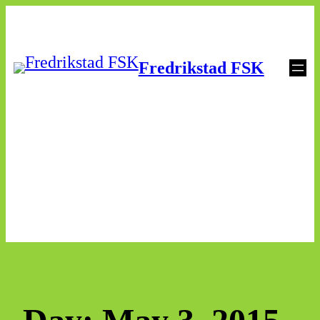
Skip
to
Fredrikstad FSK
content