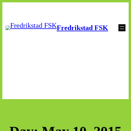
Skip
to
Fredrikstad FSK
content