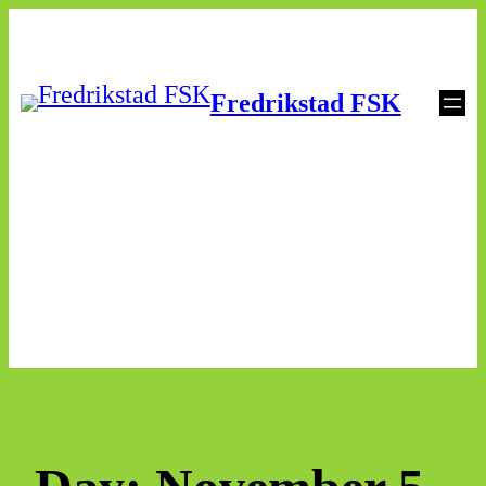
Skip
to
Fredrikstad FSK
content