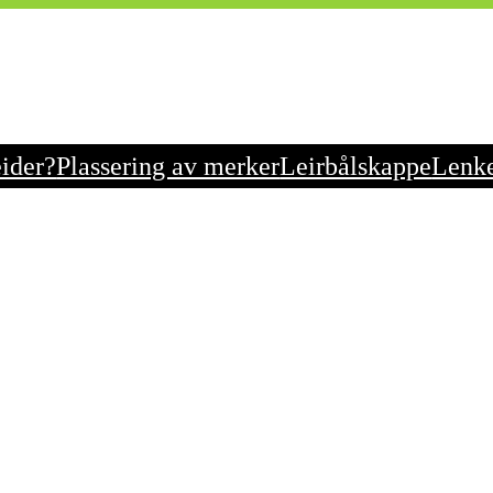
eider?
Plassering av merker
Leirbålskappe
Lenk