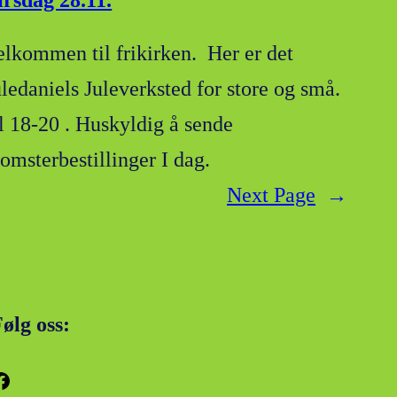
irsdag 28.11.
elkommen til frikirken. Her er det
uledaniels Juleverksted for store og små.
l 18-20 . Huskyldig å sende
lomsterbestillinger I dag.
Next Page
→
ølg oss:
k