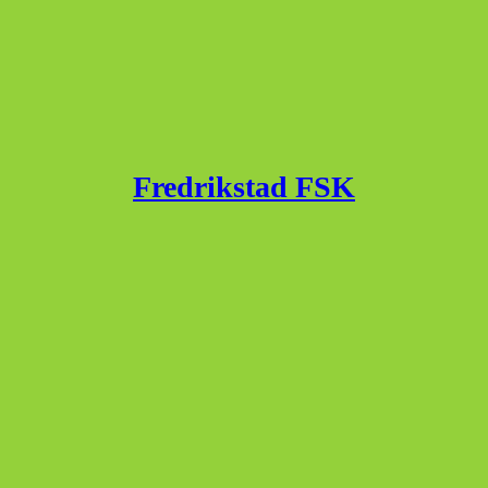
Fredrikstad FSK
Published with
WordPress
WordPress Theme by
jajtechnologies