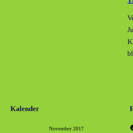
T
V
J
K
b
Kalender
F
Faceboo
November 2017