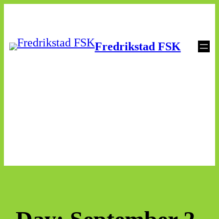
Skip
to
Fredrikstad FSK
content