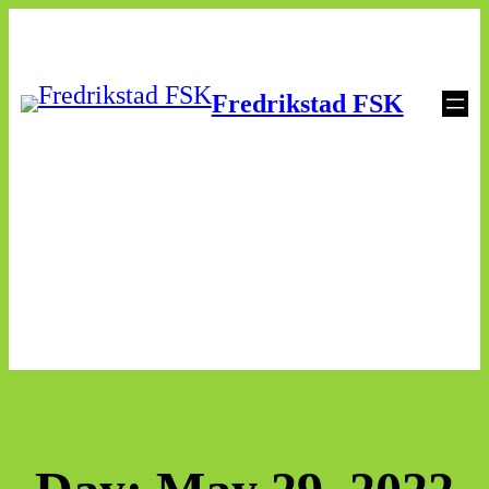
Skip
to
Fredrikstad FSK
content