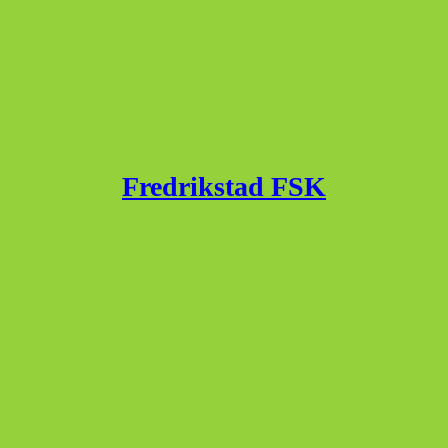
Fredrikstad FSK
Published with
WordPress
WordPress Theme by
jajtechnologies