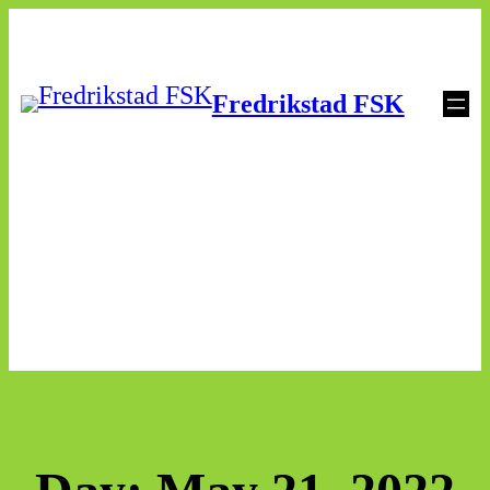
Skip
to
Fredrikstad FSK
content