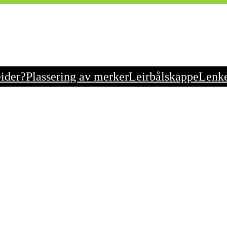
eider?
Plassering av merker
Leirbålskappe
Lenk