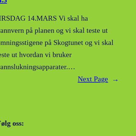
4.3
IRSDAG 14.MARS Vi skal ha
rannvern på planen og vi skal teste ut
ømningsstigene på Skogtunet og vi skal
este ut hvordan vi bruker
rannslukningsapparater.…
Next Page
→
ølg oss: