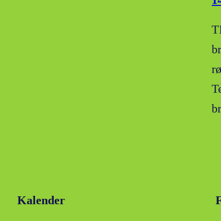
1
T
b
r
T
b
Kalender
F