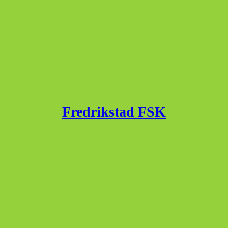
Fredrikstad FSK
Published with
WordPress
WordPress Theme by
jajtechnologies