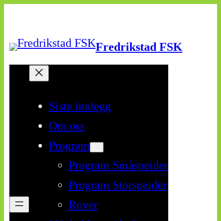
Skip
to
Fredrikstad FSK
content
Siste innlegg
Om oss
Program
Program Småspeider
Program Storspeider
Rover