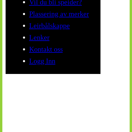
Vil du bli speider?
Plassering av merker
Leirbålskappe
Lenker
Kontakt oss
Logg Inn