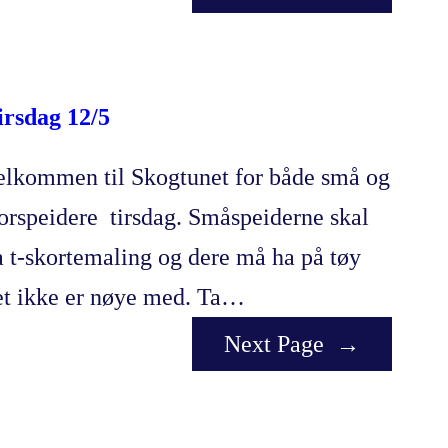
irsdag 12/5
elkommen til Skogtunet for både små og
torspeidere tirsdag. Småspeiderne skal
a t-skortemaling og dere må ha på tøy
et ikke er nøye med. Ta…
Next Page
→