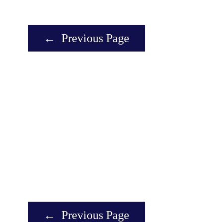
←
Previous Page
←
Previous Page