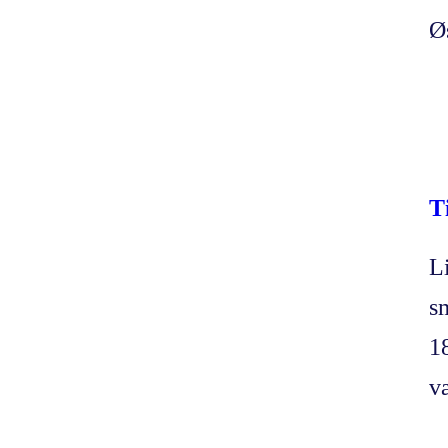
Ø
T
L
s
1
v