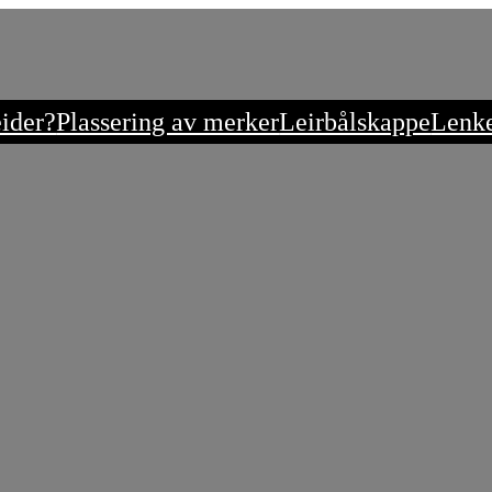
eider?
Plassering av merker
Leirbålskappe
Lenk