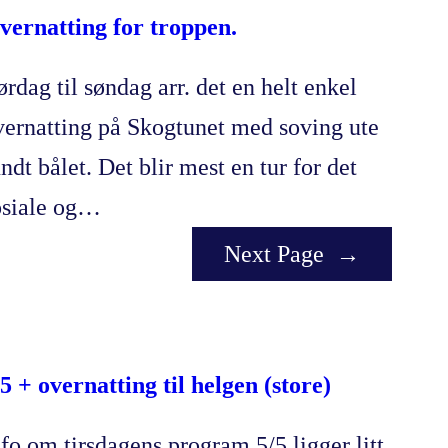
vernatting for troppen.
ørdag til søndag arr. det en helt enkel
vernatting på Skogtunet med soving ute
ndt bålet. Det blir mest en tur for det
osiale og…
Next Page
→
/5 + overnatting til helgen (store)
nfo om tirsdagens program 5/5 ligger litt