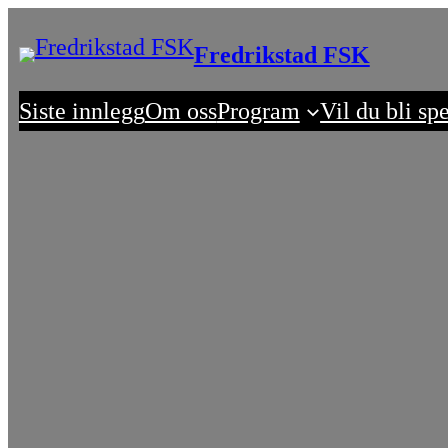
Skip
Fredrikstad FSK
to
content
Siste innlegg
Om oss
Program
Vil du bli sp