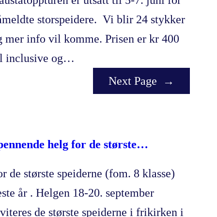
åmeldte storspeidere. Vi blir 24 stykker
g mer info vil komme. Prisen er kr 400
ll inclusive og…
Next Page
→
pennende helg for de største…
or de største speiderne (fom. 8 klasse)
este år . Helgen 18-20. september
viteres de største speiderne i frikirken i