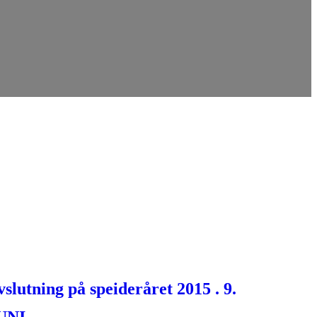
vslutning på speideråret 2015 . 9.