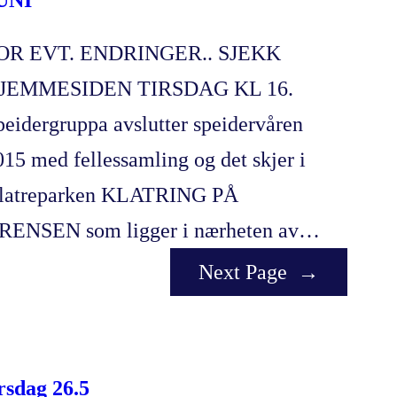
UNI
OR EVT. ENDRINGER.. SJEKK
JEMMESIDEN TIRSDAG KL 16.
peidergruppa avslutter speidervåren
015 med fellessamling og det skjer i
latreparken KLATRING PÅ
RENSEN som ligger i nærheten av…
Next Page
→
irsdag 26.5