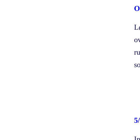
O
L
o
ru
s
5
I