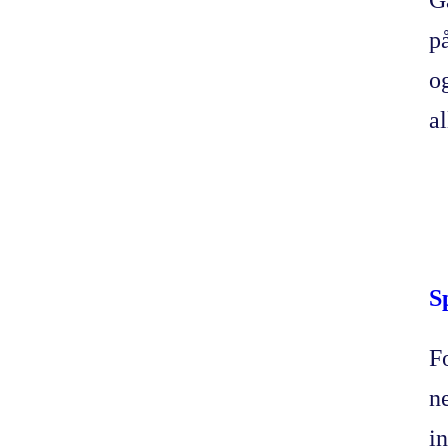
p
o
a
S
F
n
in