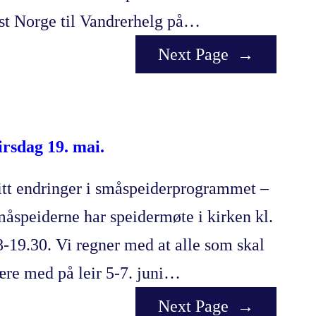
st Norge til Vandrerhelg på…
Next Page
→
irsdag 19. mai.
itt endringer i småspeiderprogrammet –
måspeiderne har speidermøte i kirken kl.
8-19.30. Vi regner med at alle som skal
ære med på leir 5-7. juni…
Next Page
→