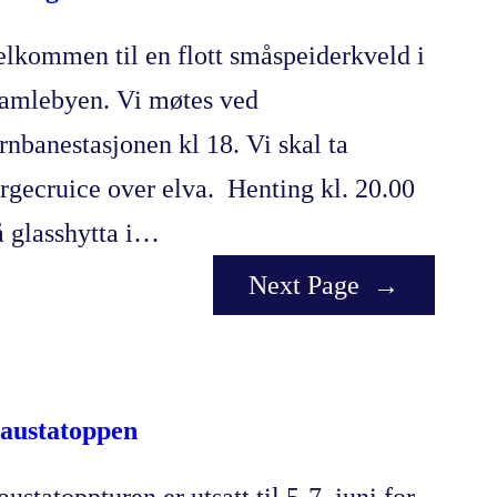
elkommen til en flott småspeiderkveld i
amlebyen. Vi møtes ved
ernbanestasjonen kl 18. Vi skal ta
ergecruice over elva. Henting kl. 20.00
å glasshytta i…
Next Page
→
austatoppen
ustatoppturen er utsatt til 5-7. juni for