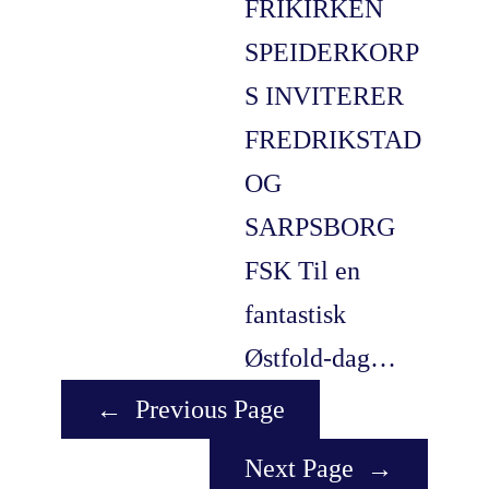
FRIKIRKEN
SPEIDERKORP
S INVITERER
FREDRIKSTAD
OG
SARPSBORG
FSK Til en
fantastisk
Østfold-dag…
←
Previous Page
Next Page
→