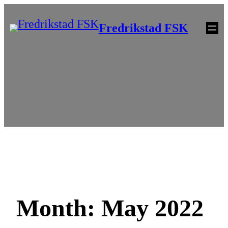
Skip
Fredrikstad FSK
to
content
Month:
May 2022