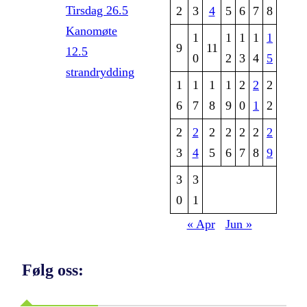
Tirsdag 26.5
2
3
4
5
6
7
8
Kanomøte
1
1
1
1
1
9
11
12.5
0
2
3
4
5
strandrydding
1
1
1
1
2
2
2
6
7
8
9
0
1
2
2
2
2
2
2
2
2
3
4
5
6
7
8
9
3
3
0
1
« Apr
Jun »
Følg oss: