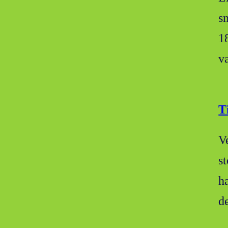
s
1
v
T
V
s
h
d