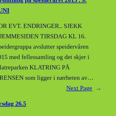
vslutning på speideråret 2015 . 9.
UNI
OR EVT. ENDRINGER.. SJEKK
JEMMESIDEN TIRSDAG KL 16.
peidergruppa avslutter speidervåren
015 med fellessamling og det skjer i
latreparken KLATRING PÅ
RENSEN som ligger i nærheten av…
Next Page
→
irsdag 26.5