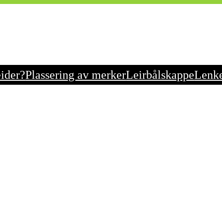
eider?
Plassering av merker
Leirbålskappe
Lenk