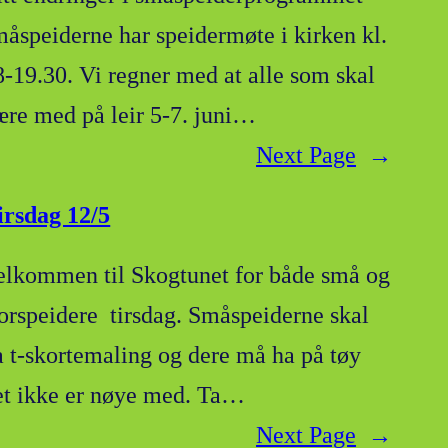
måspeiderne har speidermøte i kirken kl.
8-19.30. Vi regner med at alle som skal
ære med på leir 5-7. juni…
Next Page
→
irsdag 12/5
elkommen til Skogtunet for både små og
torspeidere tirsdag. Småspeiderne skal
a t-skortemaling og dere må ha på tøy
et ikke er nøye med. Ta…
Next Page
→