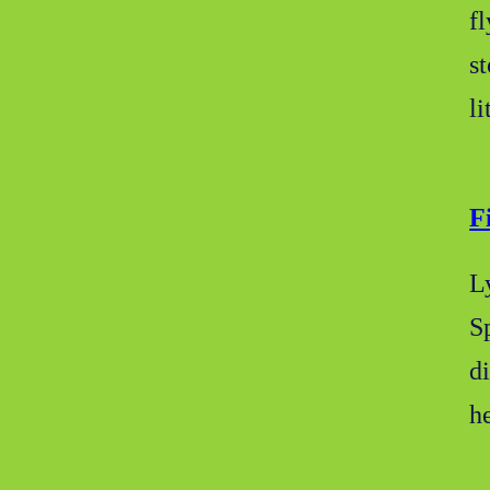
fl
s
l
F
Ly
S
d
h