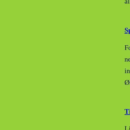
a
S
F
n
in
Ø
T
L