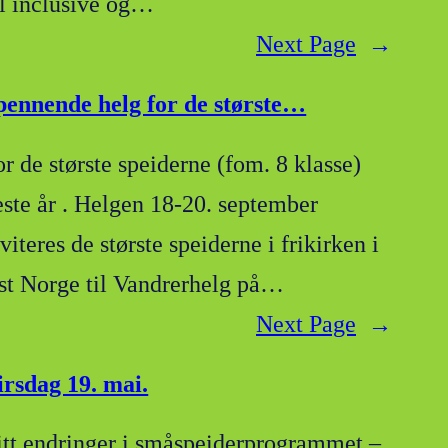
ll inclusive og…
Next Page
→
pennende helg for de største…
or de største speiderne (fom. 8 klasse)
este år . Helgen 18-20. september
viteres de største speiderne i frikirken i
st Norge til Vandrerhelg på…
Next Page
→
irsdag 19. mai.
itt endringer i småspeiderprogrammet –