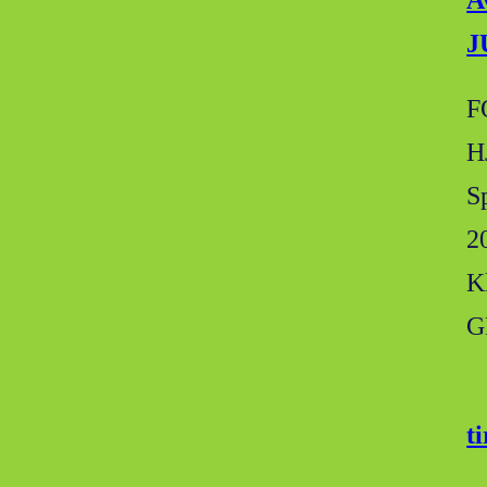
A
J
F
H
S
2
K
G
t