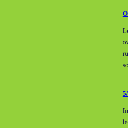
O
L
o
ru
s
5
I
l