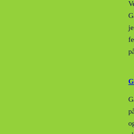
V
G
j
f
p
G
Ga
p
o