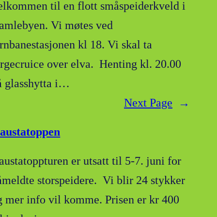
elkommen til en flott småspeiderkveld i
amlebyen. Vi møtes ved
ernbanestasjonen kl 18. Vi skal ta
ergecruice over elva. Henting kl. 20.00
å glasshytta i…
Next Page
→
austatoppen
ustatoppturen er utsatt til 5-7. juni for
åmeldte storspeidere. Vi blir 24 stykker
g mer info vil komme. Prisen er kr 400