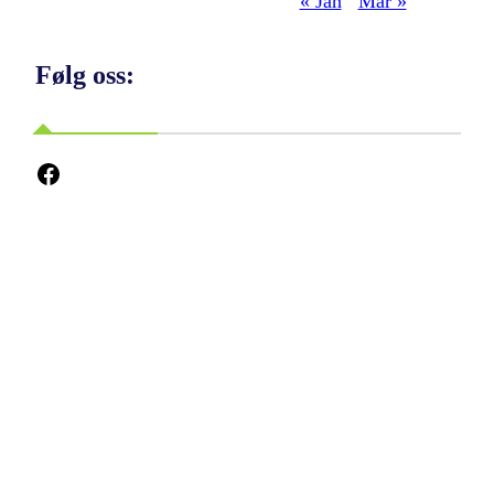
« Jan
Mar »
Følg oss:
Facebook