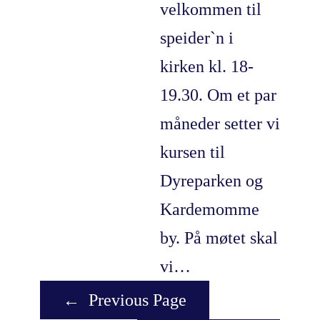
velkommen til
speider`n i
kirken kl. 18-
19.30. Om et par
måneder setter vi
kursen til
Dyreparken og
Kardemomme
by. På møtet skal
vi…
←
Previous Page