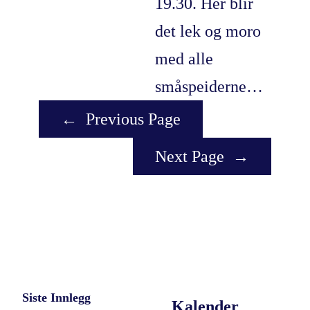
19.30. Her blir
det lek og moro
med alle
småspeiderne…
←
Previous Page
Next Page
→
Siste Innlegg
Kalender